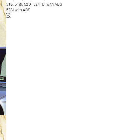
518, 518i, 520i, 524TD with ABS
528i with ABS