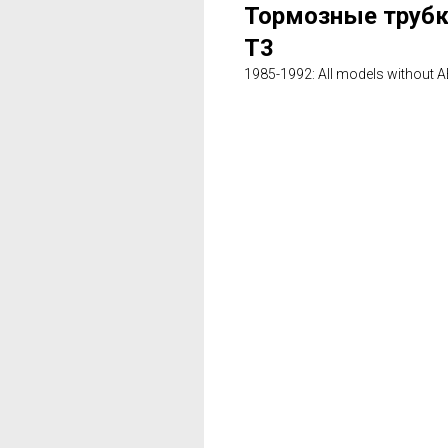
Тормозные трубки
T3
1985-1992: All models withou